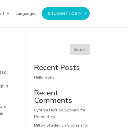
unt
Languages
STUDENT LOGIN
Search
Recent Posts
ssa.
Hello world!
illa
Recent
Comments
quam
Cynthia Hart
on
Spanish for
ue
Elementary
Milton Stanley
on
Spanish for