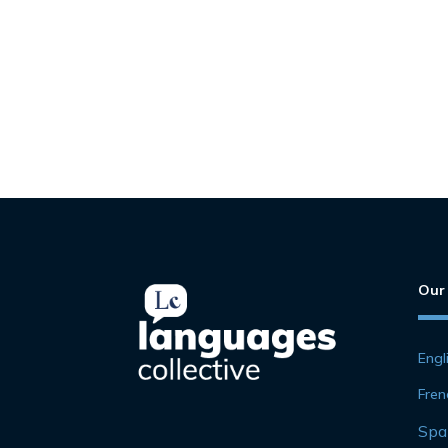
Our
Engl
Fren
Spa