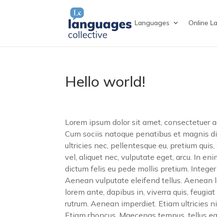
Languages
Online L
Hello world!
Lorem ipsum dolor sit amet, consectetuer 
Cum sociis natoque penatibus et magnis dis
ultricies nec, pellentesque eu, pretium quis
vel, aliquet nec, vulputate eget, arcu. In en
dictum felis eu pede mollis pretium. Integ
Aenean vulputate eleifend tellus. Aenean le
lorem ante, dapibus in, viverra quis, feugiat
rutrum. Aenean imperdiet. Etiam ultricies nis
Etiam rhoncus. Maecenas tempus, tellus e