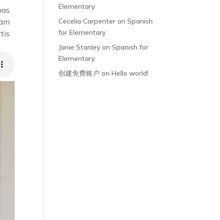
Elementary
nas
Cecelia Carpenter
on
Spanish
iam
for Elementary
tis
Janie Stanley
on
Spanish for
Elementary
创建免费账户
on
Hello world!