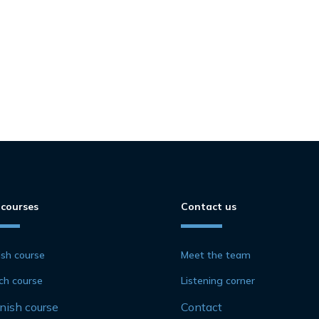
 courses
Contact us
ish course
Meet the team
ch course
Listening corner
nish course
Contact