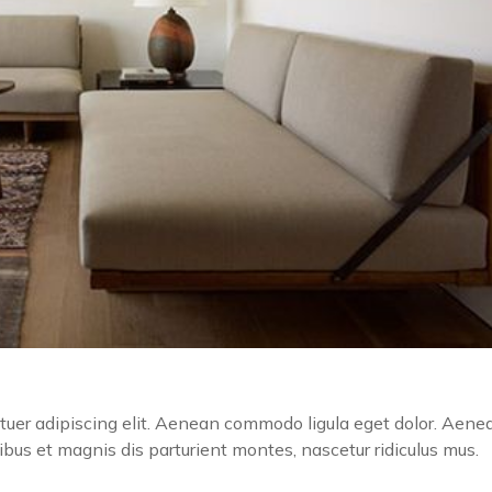
tuer adipiscing elit. Aenean commodo ligula eget dolor. Aene
us et magnis dis parturient montes, nascetur ridiculus mus.