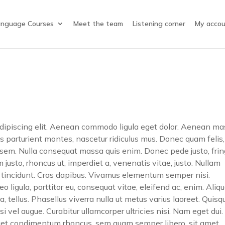
anguage Courses
Meet the team
Listening corner
My acco
adipiscing elit. Aenean commodo ligula eget dolor. Aenean ma
 parturient montes, nascetur ridiculus mus. Donec quam felis,
, sem. Nulla consequat massa quis enim. Donec pede justo, fring
im justo, rhoncus ut, imperdiet a, venenatis vitae, justo. Nullam
er tincidunt. Cras dapibus. Vivamus elementum semper nisi.
o ligula, porttitor eu, consequat vitae, eleifend ac, enim. Ali
 a, tellus. Phasellus viverra nulla ut metus varius laoreet. Quisq
i vel augue. Curabitur ullamcorper ultricies nisi. Nam eget dui.
get condimentum rhoncus, sem quam semper libero, sit amet